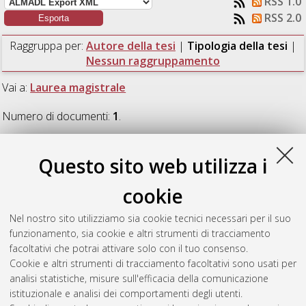
RSS 1.0
RSS 2.0
Raggruppa per:
Autore della tesi
|
Tipologia della tesi
|
Nessun raggruppamento
Vai a:
Laurea magistrale
Numero di documenti:
1
.
Laurea magistrale
Questo sito web utilizza i
cookie
Perozzi, Marco
(2022)
A myo-controlled wearable
manipulation system with tactile sensing for prosthetics
Nel nostro sito utilizziamo sia cookie tecnici necessari per il suo
studies.
[Laurea magistrale], Università di Bologna, Corso di
funzionamento, sia cookie e altri strumenti di tracciamento
Studio in
Automation engineering / ingegneria
facoltativi che potrai attivare solo con il tuo consenso.
dell’automazione [LM-DM270]
Cookie e altri strumenti di tracciamento facoltativi sono usati per
analisi statistiche, misure sull'efficacia della comunicazione
Questa lista e' stata generata il
Sun Aug 9 10:30:19 2026
istituzionale e analisi dei comportamenti degli utenti.
CEST
.