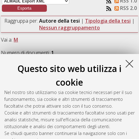
RSS 1.0
RSS 2.0
Raggruppa per:
Autore della tesi
|
Tipologia della tesi
|
Nessun raggruppamento
Vai a:
M
Numero di documenti:
1
.
Questo sito web utilizza i
M
cookie
Morganti, Andrea
(2025)
Modellazione e caratterizzazione
Nel nostro sito utilizziamo sia cookie tecnici necessari per il suo
meccanica di un sistema di presa elettro-adesivo per attività di
funzionamento, sia cookie e altri strumenti di tracciamento
manutenzione in orbita.
[Laurea magistrale], Università di
facoltativi che potrai attivare solo con il tuo consenso.
Bologna, Corso di Studio in
Ingegneria meccanica [LM-
Cookie e altri strumenti di tracciamento facoltativi sono usati per
DM270]
, Documento full-text non disponibile
analisi statistiche, misure sull'efficacia della comunicazione
istituzionale e analisi dei comportamenti degli utenti.
Questa lista e' stata generata il
Fri Aug 7 18:49:20 2026 CEST
.
Se chiudi questo banner continuerai la navigazione solo con i