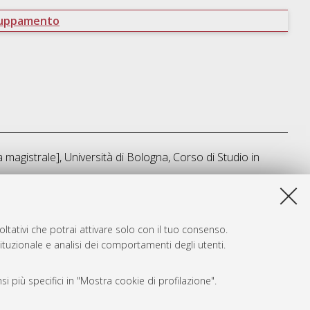
ruppamento
magistrale], Università di Bologna, Corso di Studio in
a lista e' stata generata il
Thu Aug 6 03:22:18 2026 CEST
.
ltativi che potrai attivare solo con il tuo consenso.
tituzionale e analisi dei comportamenti degli utenti.
i più specifici in "Mostra cookie di profilazione".