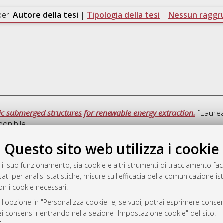
per:
Autore della tesi
|
Tipologia della tesi
|
Nessun ragg
ic submerged structures for renewable energy extraction.
[Laurea 
ponibile
Questo sito web utilizza i cookie
Quest
 il suo funzionamento, sia cookie e altri strumenti di tracciamento faco
ati per analisi statistiche, misure sull'efficacia della comunicazione is
a
on i cookie necessari.
mplementato e gestito da
AlmaDL
ni Cookie
 l'opzione in "Personalizza cookie" e, se vuoi, potrai esprimere consens
dei consensi rientrando nella sezione "Impostazione cookie" del sito.
 sulla privacy