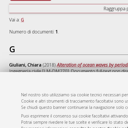
Raggruppa 
Vai a:
G
Numero di documenti:
1
.
G
Giuliani, Chiara
(2018)
Alteration of ocean waves by period
Ingegneria civile [LM-DM270]
, Documento full-text non dis
Nel nostro sito utilizziamo sia cookie tecnici necessari per
Cookie e altri strumenti di tracciamento facoltativi sono us
AMS Laure
Atom
Se chiudi questo banner continuerai la navigazione solo c
Servizio i
Rss 1.0
Impostazio
Puoi esprimere il consenso sui cookie facoltativi attivando
Rss 2.0
Potrai sempre rivedere le tue scelte e verificare lo stato 
Informativa