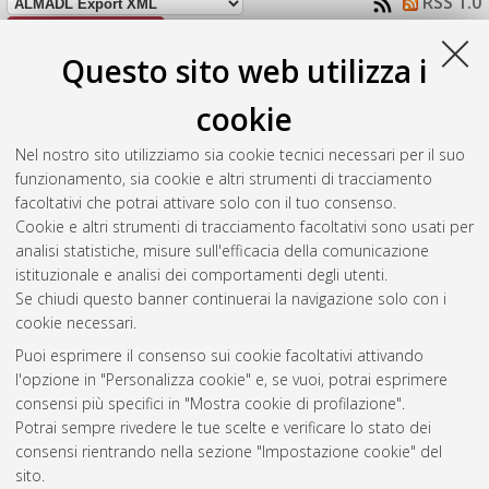
RSS 1.0
RSS 2.0
Questo sito web utilizza i
Raggruppa per:
Autore della tesi
|
Tipologia della tesi
|
Nessun raggruppamento
cookie
Numero di documenti:
1
.
Nel nostro sito utilizziamo sia cookie tecnici necessari per il suo
funzionamento, sia cookie e altri strumenti di tracciamento
Cortesi, Filippo
(2007)
Studio sperimentale sulla durabilità di
facoltativi che potrai attivare solo con il tuo consenso.
incollaggi FRP-Calcestruzzo.
[Laurea specialistica], Università di
Cookie e altri strumenti di tracciamento facoltativi sono usati per
Bologna, Corso di Studio in
Ingegneria civile [LS-DM509]
analisi statistiche, misure sull'efficacia della comunicazione
istituzionale e analisi dei comportamenti degli utenti.
Questa lista e' stata generata il
Fri Aug 7 10:01:52 2026 CEST
.
Se chiudi questo banner continuerai la navigazione solo con i
cookie necessari.
Puoi esprimere il consenso sui cookie facoltativi attivando
Atom
l'opzione in "Personalizza cookie" e, se vuoi, potrai esprimere
Rss 1.0
consensi più specifici in "Mostra cookie di profilazione".
Potrai sempre rivedere le tue scelte e verificare lo stato dei
Rss 2.0
consensi rientrando nella sezione "Impostazione cookie" del
sito.