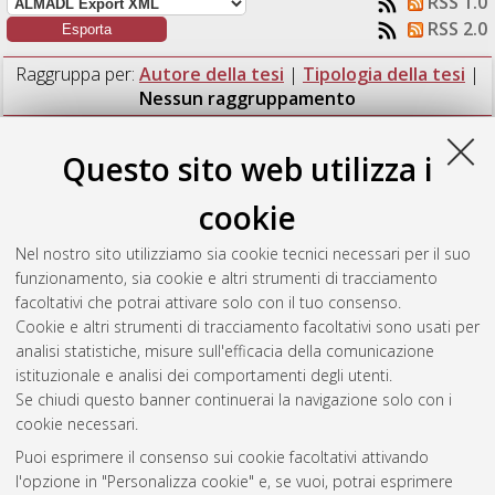
RSS 1.0
RSS 2.0
Raggruppa per:
Autore della tesi
|
Tipologia della tesi
|
Nessun raggruppamento
Numero di documenti:
1
.
Questo sito web utilizza i
Goswami, Vaishali
(2024)
The effect of grafted additives on
cookie
space charge characterization of hot-pressed polypropylene
blends for HVDC cable insulation.
[Laurea magistrale],
Nel nostro sito utilizziamo sia cookie tecnici necessari per il suo
Università di Bologna, Corso di Studio in
Ingegneria
funzionamento, sia cookie e altri strumenti di tracciamento
dell’energia elettrica [LM-DM270]
, Documento full-text non
facoltativi che potrai attivare solo con il tuo consenso.
disponibile
Cookie e altri strumenti di tracciamento facoltativi sono usati per
analisi statistiche, misure sull'efficacia della comunicazione
Questa lista e' stata generata il
Sat Aug 8 22:12:52 2026
istituzionale e analisi dei comportamenti degli utenti.
CEST
.
Se chiudi questo banner continuerai la navigazione solo con i
cookie necessari.
Puoi esprimere il consenso sui cookie facoltativi attivando
Atom
l'opzione in "Personalizza cookie" e, se vuoi, potrai esprimere