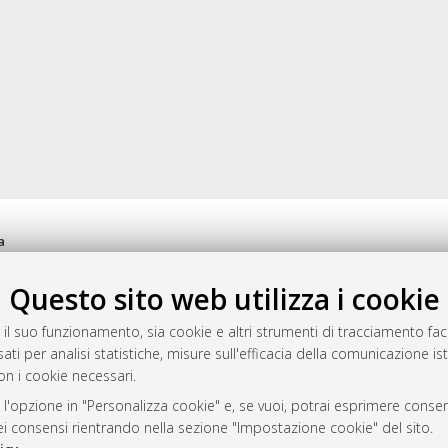
a
mplementato e gestito da
AlmaDL
Questo sito web utilizza i cookie
ni Cookie
 sulla privacy
 il suo funzionamento, sia cookie e altri strumenti di tracciamento faco
d’uso del sito
ati per analisi statistiche, misure sull'efficacia della comunicazione is
on i cookie necessari.
 l'opzione in "Personalizza cookie" e, se vuoi, potrai esprimere consens
i Bologna, 2007-2026.
dei consensi rientrando nella sezione "Impostazione cookie" del sito.