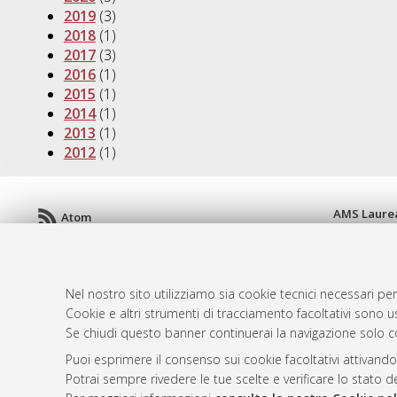
2019
(3)
2018
(1)
2017
(3)
2016
(1)
2015
(1)
2014
(1)
2013
(1)
2012
(1)
AMS Laure
Atom
Servizio i
Rss 1.0
Impostazio
Rss 2.0
Informativa
Nel nostro sito utilizziamo sia cookie tecnici necessari per
Condizioni 
Cookie e altri strumenti di tracciamento facoltativi sono us
Se chiudi questo banner continuerai la navigazione solo c
Puoi esprimere il consenso sui cookie facoltativi attivando
© ALMA MATER STUDIORUM - Università d
Potrai sempre rivedere le tue scelte e verificare lo stato 