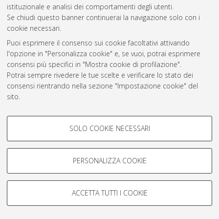
istituzionale e analisi dei comportamenti degli utenti.
Rss 1.0
Se chiudi questo banner continuerai la navigazione solo con i
Rss 2.0
cookie necessari.
Puoi esprimere il consenso sui cookie facoltativi attivando
l'opzione in "Personalizza cookie" e, se vuoi, potrai esprimere
AMS Laurea
consensi più specifici in "Mostra cookie di profilazione".
Servizio implementato e gestito da
AlmaDL
Potrai sempre rivedere le tue scelte e verificare lo stato dei
Impostazioni Cookie
consensi rientrando nella sezione "Impostazione cookie" del
Informativa sulla privacy
sito.
Condizioni d’uso del sito
Per maggiori informazioni
consulta la nostra Cookie policy
.
COOKIE DI PROFILAZIONE -
SOLO COOKIE NECESSARI
FACOLTATIVI
Si tratta di cookie utilizzati per analizzare le caratteristiche della
navigazione degli utenti, creare profili in base al loro comportamento
PERSONALIZZA COOKIE
© ALMA MATER STUDIORUM - Università di Bologna, 2007-2026.
sul sito, per analisi di marketing.
Mostra cookie di profilazione
ACCETTA TUTTI I COOKIE
Google/Youtube Video
COOKIE TECNICI - NECESSARI
Facebook