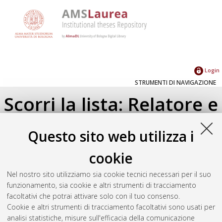
Login
STRUMENTI DI NAVIGAZIONE
Scorri la lista: Relatore e
Correlatore
Questo sito web utilizza i
Su di un livello
cookie
Seleziona un valore dall'elenco sottostante.
Nel nostro sito utilizziamo sia cookie tecnici necessari per il suo
2016
(1)
funzionamento, sia cookie e altri strumenti di tracciamento
facoltativi che potrai attivare solo con il tuo consenso.
Cookie e altri strumenti di tracciamento facoltativi sono usati per
Atom
analisi statistiche, misure sull'efficacia della comunicazione