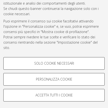
istituzionale e analisi dei comportamenti degli utenti.
Rss 1.0
Se chiudi questo banner continuerai la navigazione solo con i
Rss 2.0
cookie necessari.
Puoi esprimere il consenso sui cookie facoltativi attivando
l'opzione in "Personalizza cookie" e, se vuoi, potrai esprimere
AMS Laurea
consensi più specifici in "Mostra cookie di profilazione".
Servizio implementato e gestito da
AlmaDL
Potrai sempre rivedere le tue scelte e verificare lo stato dei
Impostazioni Cookie
consensi rientrando nella sezione "Impostazione cookie" del
Informativa sulla privacy
sito.
Condizioni d’uso del sito
Per maggiori informazioni
consulta la nostra Cookie policy
.
COOKIE DI PROFILAZIONE -
SOLO COOKIE NECESSARI
FACOLTATIVI
Si tratta di cookie utilizzati per analizzare le caratteristiche della
navigazione degli utenti, creare profili in base al loro comportamento
PERSONALIZZA COOKIE
© ALMA MATER STUDIORUM - Università di Bologna, 2007-2026.
sul sito, per analisi di marketing.
Mostra cookie di profilazione
ACCETTA TUTTI I COOKIE
Google/Youtube Video
COOKIE TECNICI - NECESSARI
Facebook