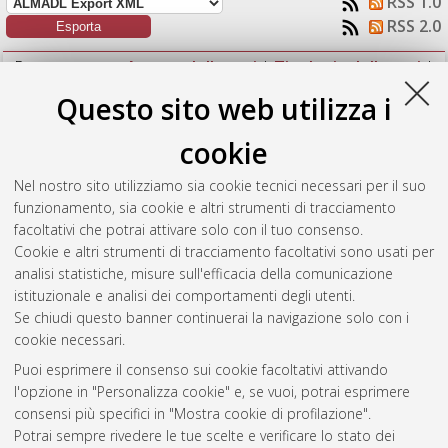
RSS 1.0
RSS 2.0
Raggruppa per:
Autore della tesi
|
Tipologia della tesi
|
Nessun raggruppamento
Questo sito web utilizza i
Numero di documenti:
1
.
cookie
Lorenzi, Claudio
(2023)
Synthesis and Characterization of
Nel nostro sito utilizziamo sia cookie tecnici necessari per il suo
Atropisomeric Bis-arylboryl-Carbazoles for use in CP-OLEDs.
funzionamento, sia cookie e altri strumenti di tracciamento
[Laurea magistrale], Università di Bologna, Corso di Studio in
facoltativi che potrai attivare solo con il tuo consenso.
Chimica industriale [LM-DM270]
Cookie e altri strumenti di tracciamento facoltativi sono usati per
analisi statistiche, misure sull'efficacia della comunicazione
Questa lista e' stata generata il
Thu Aug 6 10:48:10 2026
istituzionale e analisi dei comportamenti degli utenti.
CEST
.
Se chiudi questo banner continuerai la navigazione solo con i
cookie necessari.
Puoi esprimere il consenso sui cookie facoltativi attivando
Atom
l'opzione in "Personalizza cookie" e, se vuoi, potrai esprimere
Rss 1.0
consensi più specifici in "Mostra cookie di profilazione".
Potrai sempre rivedere le tue scelte e verificare lo stato dei
Rss 2.0