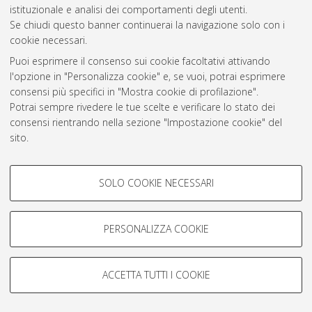
istituzionale e analisi dei comportamenti degli utenti.
Rss 1.0
Se chiudi questo banner continuerai la navigazione solo con i
Rss 2.0
cookie necessari.
Puoi esprimere il consenso sui cookie facoltativi attivando
l'opzione in "Personalizza cookie" e, se vuoi, potrai esprimere
AMS Laurea
consensi più specifici in "Mostra cookie di profilazione".
Servizio implementato e gestito da
AlmaDL
Potrai sempre rivedere le tue scelte e verificare lo stato dei
Impostazioni Cookie
consensi rientrando nella sezione "Impostazione cookie" del
Informativa sulla privacy
sito.
Condizioni d’uso del sito
Per maggiori informazioni
consulta la nostra Cookie policy
.
COOKIE DI PROFILAZIONE -
SOLO COOKIE NECESSARI
FACOLTATIVI
Si tratta di cookie utilizzati per analizzare le caratteristiche della
navigazione degli utenti, creare profili in base al loro comportamento
PERSONALIZZA COOKIE
© ALMA MATER STUDIORUM - Università di Bologna, 2007-2026.
sul sito, per analisi di marketing.
Mostra cookie di profilazione
ACCETTA TUTTI I COOKIE
Google/Youtube Video
COOKIE TECNICI - NECESSARI
Facebook