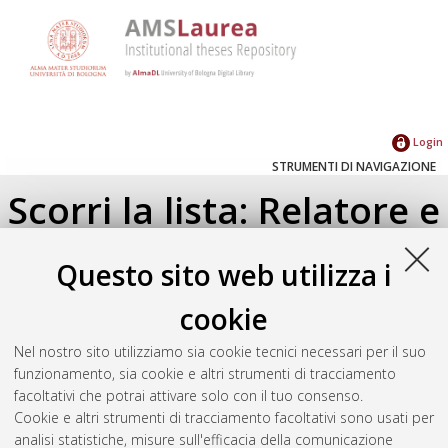
Login
STRUMENTI DI NAVIGAZIONE
Scorri la lista: Relatore e
Correlatore
Questo sito web utilizza i
Su di un livello
cookie
Seleziona un valore dall'elenco sottostante.
Nel nostro sito utilizziamo sia cookie tecnici necessari per il suo
2020
(1)
funzionamento, sia cookie e altri strumenti di tracciamento
facoltativi che potrai attivare solo con il tuo consenso.
Cookie e altri strumenti di tracciamento facoltativi sono usati per
Atom
analisi statistiche, misure sull'efficacia della comunicazione