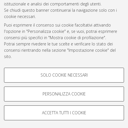
istituzionale e analisi dei comportamenti degli utenti.
Rss 1.0
Se chiudi questo banner continuerai la navigazione solo con i
Rss 2.0
cookie necessari.
Puoi esprimere il consenso sui cookie facoltativi attivando
l'opzione in "Personalizza cookie" e, se vuoi, potrai esprimere
AMS Laurea
consensi più specifici in "Mostra cookie di profilazione".
Servizio implementato e gestito da
AlmaDL
Potrai sempre rivedere le tue scelte e verificare lo stato dei
Impostazioni Cookie
consensi rientrando nella sezione "Impostazione cookie" del
Informativa sulla privacy
sito.
Condizioni d’uso del sito
Per maggiori informazioni
consulta la nostra Cookie policy
.
COOKIE DI PROFILAZIONE -
SOLO COOKIE NECESSARI
FACOLTATIVI
Si tratta di cookie utilizzati per analizzare le caratteristiche della
navigazione degli utenti, creare profili in base al loro comportamento
PERSONALIZZA COOKIE
© ALMA MATER STUDIORUM - Università di Bologna, 2007-2026.
sul sito, per analisi di marketing.
Mostra cookie di profilazione
ACCETTA TUTTI I COOKIE
Google/Youtube Video
COOKIE TECNICI - NECESSARI
Facebook