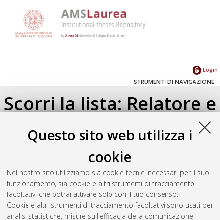
Login
STRUMENTI DI NAVIGAZIONE
Scorri la lista: Relatore e
Correlatore
Questo sito web utilizza i
Su di un livello
cookie
Seleziona un valore dall'elenco sottostante.
Nel nostro sito utilizziamo sia cookie tecnici necessari per il suo
2025
(1)
funzionamento, sia cookie e altri strumenti di tracciamento
facoltativi che potrai attivare solo con il tuo consenso.
Cookie e altri strumenti di tracciamento facoltativi sono usati per
Atom
analisi statistiche, misure sull'efficacia della comunicazione