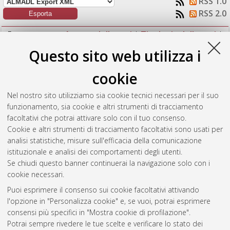
RSS 1.0
RSS 2.0
Raggruppa per:
Autore della tesi
|
Tipologia della tesi
|
Nessun raggruppamento
Questo sito web utilizza i
Numero di documenti:
1
.
cookie
D'Amato, Quirino
(2018)
On the dust and gas content of high-
Nel nostro sito utilizziamo sia cookie tecnici necessari per il suo
redshift galaxies hosting obscured AGN in the CDF-S.
[Laurea
funzionamento, sia cookie e altri strumenti di tracciamento
magistrale], Università di Bologna, Corso di Studio in
facoltativi che potrai attivare solo con il tuo consenso.
Astrofisica e cosmologia [LM-DM270]
Cookie e altri strumenti di tracciamento facoltativi sono usati per
analisi statistiche, misure sull'efficacia della comunicazione
Questa lista e' stata generata il
Mon Aug 10 11:02:48 2026
istituzionale e analisi dei comportamenti degli utenti.
CEST
.
Se chiudi questo banner continuerai la navigazione solo con i
cookie necessari.
Puoi esprimere il consenso sui cookie facoltativi attivando
Atom
l'opzione in "Personalizza cookie" e, se vuoi, potrai esprimere
Rss 1.0
consensi più specifici in "Mostra cookie di profilazione".
Potrai sempre rivedere le tue scelte e verificare lo stato dei
Rss 2.0