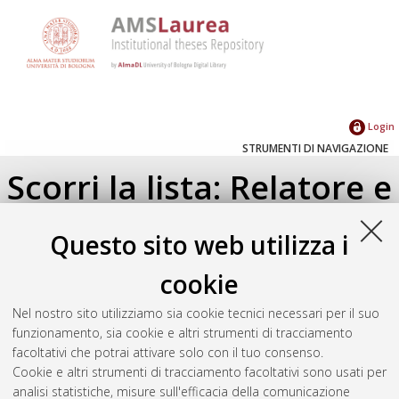
Login
STRUMENTI DI NAVIGAZIONE
Scorri la lista: Relatore e
Correlatore
Questo sito web utilizza i
Su di un livello
cookie
Seleziona un valore dall'elenco sottostante.
Nel nostro sito utilizziamo sia cookie tecnici necessari per il suo
2017
(1)
funzionamento, sia cookie e altri strumenti di tracciamento
facoltativi che potrai attivare solo con il tuo consenso.
Cookie e altri strumenti di tracciamento facoltativi sono usati per
Atom
analisi statistiche, misure sull'efficacia della comunicazione