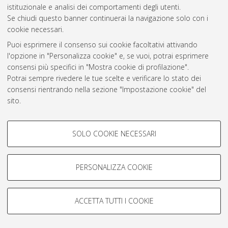
istituzionale e analisi dei comportamenti degli utenti.
Rss 1.0
Se chiudi questo banner continuerai la navigazione solo con i
Rss 2.0
cookie necessari.
Puoi esprimere il consenso sui cookie facoltativi attivando
l'opzione in "Personalizza cookie" e, se vuoi, potrai esprimere
AMS Laurea
consensi più specifici in "Mostra cookie di profilazione".
Servizio implementato e gestito da
AlmaDL
Potrai sempre rivedere le tue scelte e verificare lo stato dei
Impostazioni Cookie
consensi rientrando nella sezione "Impostazione cookie" del
Informativa sulla privacy
sito.
Condizioni d’uso del sito
Per maggiori informazioni
consulta la nostra Cookie policy
.
COOKIE DI PROFILAZIONE -
SOLO COOKIE NECESSARI
FACOLTATIVI
Si tratta di cookie utilizzati per analizzare le caratteristiche della
navigazione degli utenti, creare profili in base al loro comportamento
PERSONALIZZA COOKIE
© ALMA MATER STUDIORUM - Università di Bologna, 2007-2026.
sul sito, per analisi di marketing.
Mostra cookie di profilazione
ACCETTA TUTTI I COOKIE
Google/Youtube Video
COOKIE TECNICI - NECESSARI
Facebook