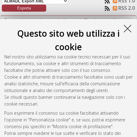
RSS 1.0
RSS 2.0
Raggruppa per:
Autore della tesi
|
Tipologia della tesi
|
Nessun raggruppamento
Questo sito web utilizza i
Numero di documenti:
1
.
cookie
Venieri, Lorenzo
(2024)
Generative Adversarial Networks for
Nel nostro sito utilizziamo sia cookie tecnici necessari per il suo
three-dimensional multi-channel virtual fluorescent staining.
funzionamento, sia cookie e altri strumenti di tracciamento
[Laurea magistrale], Università di Bologna, Corso di Studio in
facoltativi che potrai attivare solo con il tuo consenso.
Artificial intelligence [LM-DM270]
Cookie e altri strumenti di tracciamento facoltativi sono usati per
analisi statistiche, misure sull'efficacia della comunicazione
Questa lista e' stata generata il
Sun Aug 9 10:38:47 2026
istituzionale e analisi dei comportamenti degli utenti.
CEST
.
Se chiudi questo banner continuerai la navigazione solo con i
cookie necessari.
Puoi esprimere il consenso sui cookie facoltativi attivando
Atom
l'opzione in "Personalizza cookie" e, se vuoi, potrai esprimere
Rss 1.0
consensi più specifici in "Mostra cookie di profilazione".
Potrai sempre rivedere le tue scelte e verificare lo stato dei
Rss 2.0