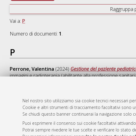
Raggruppa 
Vai a:
P
Numero di documenti:
1
.
P
Perrone, Valentina
(2024)
Gestione del paziente pediatri
immagini e radioterapia (abilitante alla professione sanitar
Nel nostro sito utilizziamo sia cookie tecnici necessari per
Cookie e altri strumenti di tracciamento facoltativi sono us
AMS Laure
Atom
Se chiudi questo banner continuerai la navigazione solo c
Servizio i
Rss 1.0
Impostazio
Puoi esprimere il consenso sui cookie facoltativi attivando
Rss 2.0
Potrai sempre rivedere le tue scelte e verificare lo stato 
Informativa