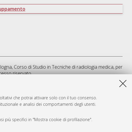
ruppamento
ologna, Corso di Studio in
Tecniche di radiologia medica, per
esso riservato.
sta lista e' stata generata il
Fri Aug 7 11:00:48 2026 CEST
.
ltativi che potrai attivare solo con il tuo consenso.
tituzionale e analisi dei comportamenti degli utenti.
i più specifici in "Mostra cookie di profilazione".