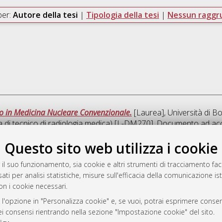
per:
Autore della tesi
|
Tipologia della tesi
|
Nessun ragg
co in Medicina Nucleare Convenzionale.
[Laurea], Università di B
ia di tecnico di radiologia medica) [L-DM270]
, Documento ad acc
Questo sito web utilizza i cookie
Que
 il suo funzionamento, sia cookie e altri strumenti di tracciamento faco
ati per analisi statistiche, misure sull'efficacia della comunicazione is
a
on i cookie necessari.
mplementato e gestito da
AlmaDL
ni Cookie
 l'opzione in "Personalizza cookie" e, se vuoi, potrai esprimere consens
dei consensi rientrando nella sezione "Impostazione cookie" del sito.
 sulla privacy