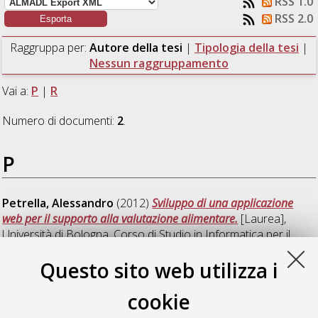
RSS 1.0
RSS 2.0
Raggruppa per:
Autore della tesi
|
Tipologia della tesi
|
Nessun raggruppamento
Vai a:
P
|
R
Numero di documenti:
2
.
P
Petrella, Alessandro
(2012)
Sviluppo di una applicazione
web per il supporto alla valutazione alimentare.
[Laurea],
Università di Bologna, Corso di Studio in
Informatica per il
management [L-DM270]
Questo sito web utilizza i
R
cookie