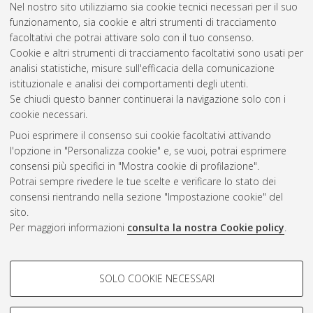
Nel nostro sito utilizziamo sia cookie tecnici necessari per il suo
Rodriguez, Diego
(2012)
Sviluppo di un simulatore per la
funzionamento, sia cookie e altri strumenti di tracciamento
propagazione del calore nei data center.
[Laurea magistrale],
facoltativi che potrai attivare solo con il tuo consenso.
Università di Bologna, Corso di Studio in
Informatica [LM-
Cookie e altri strumenti di tracciamento facoltativi sono usati per
DM270]
analisi statistiche, misure sull'efficacia della comunicazione
istituzionale e analisi dei comportamenti degli utenti.
Questa lista e' stata generata il
Fri Aug 7 10:44:17 2026 CEST
.
Se chiudi questo banner continuerai la navigazione solo con i
cookie necessari.
Puoi esprimere il consenso sui cookie facoltativi attivando
Atom
l'opzione in "Personalizza cookie" e, se vuoi, potrai esprimere
Rss 1.0
consensi più specifici in "Mostra cookie di profilazione".
Potrai sempre rivedere le tue scelte e verificare lo stato dei
Rss 2.0
consensi rientrando nella sezione "Impostazione cookie" del
sito.
Per maggiori informazioni
consulta la nostra Cookie policy
.
AMS Laurea
Servizio implementato e gestito da
AlmaDL
Impostazioni Cookie
COOKIE DI PROFILAZIONE -
SOLO COOKIE NECESSARI
Informativa sulla privacy
FACOLTATIVI
Condizioni d’uso del sito
Si tratta di cookie utilizzati per analizzare le caratteristiche della