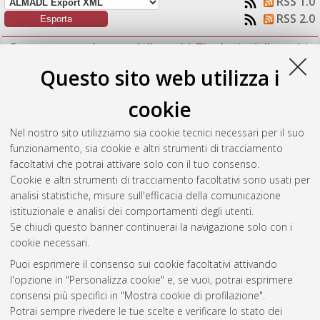
RSS 1.0
RSS 2.0
Raggruppa per:
Autore della tesi
|
Tipologia della tesi
|
Nessun raggruppamento
Questo sito web utilizza i
Numero di documenti:
1
.
cookie
Longhitano, Paola
(2024)
Frazionamento di oli d'oliva per
Nel nostro sito utilizziamo sia cookie tecnici necessari per il suo
l'analisi di miscele da impiegare nella formulazione di prodotti
funzionamento, sia cookie e altri strumenti di tracciamento
da forno.
[Laurea magistrale], Università di Bologna, Corso di
facoltativi che potrai attivare solo con il tuo consenso.
Studio in
Scienze e tecnologie alimentari [LM-DM270] -
Cookie e altri strumenti di tracciamento facoltativi sono usati per
Cesena
, Documento full-text non disponibile
analisi statistiche, misure sull'efficacia della comunicazione
istituzionale e analisi dei comportamenti degli utenti.
Questa lista e' stata generata il
Fri Aug 7 18:33:48 2026 CEST
.
Se chiudi questo banner continuerai la navigazione solo con i
cookie necessari.
Puoi esprimere il consenso sui cookie facoltativi attivando
Atom
l'opzione in "Personalizza cookie" e, se vuoi, potrai esprimere
Rss 1.0
consensi più specifici in "Mostra cookie di profilazione".
Potrai sempre rivedere le tue scelte e verificare lo stato dei
Rss 2.0