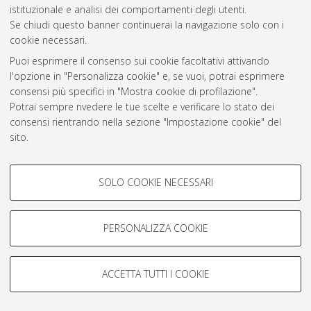
istituzionale e analisi dei comportamenti degli utenti.
Rss 1.0
Se chiudi questo banner continuerai la navigazione solo con i
Rss 2.0
cookie necessari.
Puoi esprimere il consenso sui cookie facoltativi attivando
l'opzione in "Personalizza cookie" e, se vuoi, potrai esprimere
AMS Laurea
consensi più specifici in "Mostra cookie di profilazione".
Servizio implementato e gestito da
AlmaDL
Potrai sempre rivedere le tue scelte e verificare lo stato dei
Impostazioni Cookie
consensi rientrando nella sezione "Impostazione cookie" del
Informativa sulla privacy
sito.
Condizioni d’uso del sito
Per maggiori informazioni
consulta la nostra Cookie policy
.
COOKIE DI PROFILAZIONE -
SOLO COOKIE NECESSARI
FACOLTATIVI
Si tratta di cookie utilizzati per analizzare le caratteristiche della
navigazione degli utenti, creare profili in base al loro comportamento
PERSONALIZZA COOKIE
© ALMA MATER STUDIORUM - Università di Bologna, 2007-2026.
sul sito, per analisi di marketing.
Mostra cookie di profilazione
ACCETTA TUTTI I COOKIE
Google/Youtube Video
COOKIE TECNICI - NECESSARI
Facebook