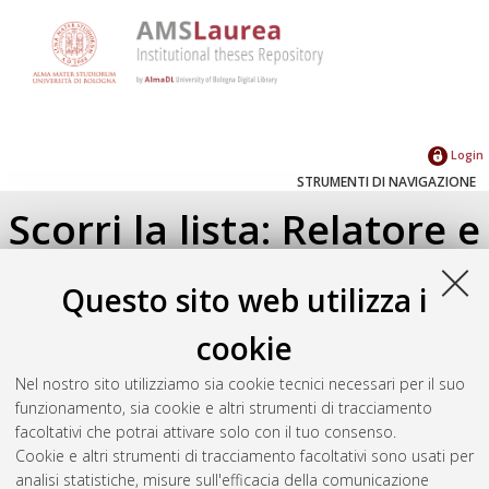
Login
STRUMENTI DI NAVIGAZIONE
Scorri la lista: Relatore e
Correlatore
Questo sito web utilizza i
Su di un livello
cookie
Seleziona un valore dall'elenco sottostante.
Nel nostro sito utilizziamo sia cookie tecnici necessari per il suo
2025
(1)
funzionamento, sia cookie e altri strumenti di tracciamento
facoltativi che potrai attivare solo con il tuo consenso.
Cookie e altri strumenti di tracciamento facoltativi sono usati per
Atom
analisi statistiche, misure sull'efficacia della comunicazione