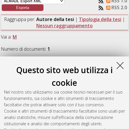
RSS 1.0
RSS 2.0
Raggruppa per:
Autore della tesi
|
Tipologia della tesi
|
Nessun raggruppamento
Vai a:
M
Numero di documenti:
1
.
M
Questo sito web utilizza i
cookie
Milotta, Matteo
(2024)
Il ruolo del fisioterapista in un
progetto di facilitazione alla partecipazione sociale in ambito
Nel nostro sito utilizziamo sia cookie tecnici necessari per il suo
sportivo nei soggetti con paralisi cerebrale infantile in età
funzionamento, sia cookie e altri strumenti di tracciamento
adolescenziale.
[Laurea], Università di Bologna, Corso di
facoltativi che potrai attivare solo con il tuo consenso.
Studio in
Fisioterapia (abilitante alla professione sanitaria di
Cookie e altri strumenti di tracciamento facoltativi sono usati per
fisioterapista) [L-DM270]
analisi statistiche, misure sull'efficacia della comunicazione
istituzionale e analisi dei comportamenti degli utenti.
Questa lista e' stata generata il
Fri Aug 7 06:53:50 2026 CEST
.