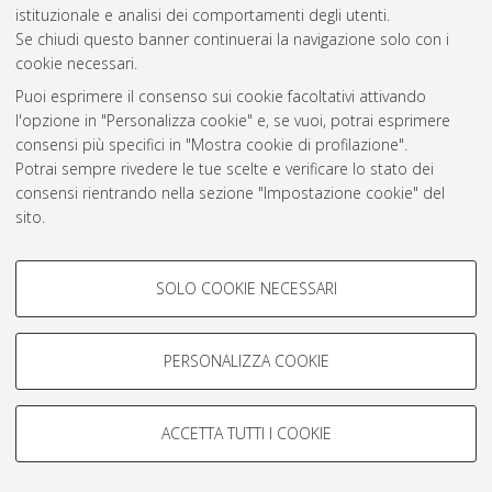
istituzionale e analisi dei comportamenti degli utenti.
Rss 1.0
Se chiudi questo banner continuerai la navigazione solo con i
Rss 2.0
cookie necessari.
Puoi esprimere il consenso sui cookie facoltativi attivando
l'opzione in "Personalizza cookie" e, se vuoi, potrai esprimere
AMS Laurea
consensi più specifici in "Mostra cookie di profilazione".
Servizio implementato e gestito da
AlmaDL
Potrai sempre rivedere le tue scelte e verificare lo stato dei
Impostazioni Cookie
consensi rientrando nella sezione "Impostazione cookie" del
Informativa sulla privacy
sito.
Condizioni d’uso del sito
Per maggiori informazioni
consulta la nostra Cookie policy
.
COOKIE DI PROFILAZIONE -
SOLO COOKIE NECESSARI
FACOLTATIVI
Si tratta di cookie utilizzati per analizzare le caratteristiche della
navigazione degli utenti, creare profili in base al loro comportamento
PERSONALIZZA COOKIE
© ALMA MATER STUDIORUM - Università di Bologna, 2007-2026.
sul sito, per analisi di marketing.
Mostra cookie di profilazione
ACCETTA TUTTI I COOKIE
Google/Youtube Video
COOKIE TECNICI - NECESSARI
Facebook