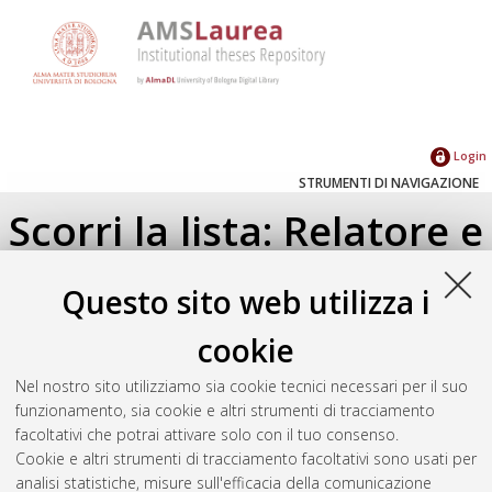
Login
STRUMENTI DI NAVIGAZIONE
Scorri la lista: Relatore e
Correlatore
Questo sito web utilizza i
Su di un livello
cookie
Seleziona un valore dall'elenco sottostante.
Nel nostro sito utilizziamo sia cookie tecnici necessari per il suo
2023
(1)
funzionamento, sia cookie e altri strumenti di tracciamento
facoltativi che potrai attivare solo con il tuo consenso.
Cookie e altri strumenti di tracciamento facoltativi sono usati per
Atom
analisi statistiche, misure sull'efficacia della comunicazione