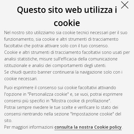
2021
(3)
2020
(4)
Questo sito web utilizza i
2019
(2)
2018
(1)
cookie
2017
(2)
Nel nostro sito utilizziamo sia cookie tecnici necessari per il suo
2016
(2)
funzionamento, sia cookie e altri strumenti di tracciamento
2015
(1)
facoltativi che potrai attivare solo con il tuo consenso.
2014
(3)
Cookie e altri strumenti di tracciamento facoltativi sono usati per
2013
(1)
analisi statistiche, misure sull'efficacia della comunicazione
2012
(3)
istituzionale e analisi dei comportamenti degli utenti.
2011
(1)
Se chiudi questo banner continuerai la navigazione solo con i
cookie necessari.
Puoi esprimere il consenso sui cookie facoltativi attivando
Atom
l'opzione in "Personalizza cookie" e, se vuoi, potrai esprimere
Rss 1.0
consensi più specifici in "Mostra cookie di profilazione".
Potrai sempre rivedere le tue scelte e verificare lo stato dei
Rss 2.0
consensi rientrando nella sezione "Impostazione cookie" del
sito.
Per maggiori informazioni
consulta la nostra Cookie policy
.
AMS Laurea