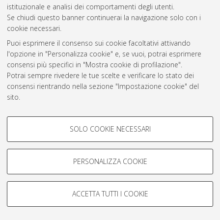
Atom
istituzionale e analisi dei comportamenti degli utenti.
Se chiudi questo banner continuerai la navigazione solo con i
Rss 1.0
cookie necessari.
Rss 2.0
Puoi esprimere il consenso sui cookie facoltativi attivando
l'opzione in "Personalizza cookie" e, se vuoi, potrai esprimere
consensi più specifici in "Mostra cookie di profilazione".
AMS Laurea
Potrai sempre rivedere le tue scelte e verificare lo stato dei
Servizio implementato e gestito da
AlmaDL
consensi rientrando nella sezione "Impostazione cookie" del
Impostazioni Cookie
sito.
Informativa sulla privacy
Per maggiori informazioni
consulta la nostra Cookie policy
.
Condizioni d’uso del sito
COOKIE DI PROFILAZIONE -
SOLO COOKIE NECESSARI
FACOLTATIVI
Si tratta di cookie utilizzati per analizzare le caratteristiche della
navigazione degli utenti, creare profili in base al loro comportamento
PERSONALIZZA COOKIE
sul sito, per analisi di marketing.
© ALMA MATER STUDIORUM - Università di Bologna, 2007-2026.
Mostra cookie di profilazione
ACCETTA TUTTI I COOKIE
Google/Youtube Video
COOKIE TECNICI - NECESSARI
Facebook