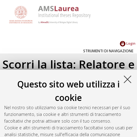
Login
STRUMENTI DI NAVIGAZIONE
Scorri la lista: Relatore e
Correlatore
Questo sito web utilizza i
Su di un livello
cookie
Seleziona un valore dall'elenco sottostante.
Nel nostro sito utilizziamo sia cookie tecnici necessari per il suo
2023
(1)
funzionamento, sia cookie e altri strumenti di tracciamento
facoltativi che potrai attivare solo con il tuo consenso.
Cookie e altri strumenti di tracciamento facoltativi sono usati per
Atom
analisi statistiche, misure sull'efficacia della comunicazione