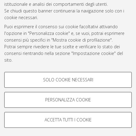
istituzionale e analisi dei comportamenti degli utenti.
Rss 1.0
Se chiudi questo banner continuerai la navigazione solo con i
Rss 2.0
cookie necessari.
Puoi esprimere il consenso sui cookie facoltativi attivando
l'opzione in "Personalizza cookie" e, se vuoi, potrai esprimere
AMS Laurea
consensi più specifici in "Mostra cookie di profilazione".
Servizio implementato e gestito da
AlmaDL
Potrai sempre rivedere le tue scelte e verificare lo stato dei
Impostazioni Cookie
consensi rientrando nella sezione "Impostazione cookie" del
Informativa sulla privacy
sito.
Condizioni d’uso del sito
Per maggiori informazioni
consulta la nostra Cookie policy
.
COOKIE DI PROFILAZIONE -
SOLO COOKIE NECESSARI
FACOLTATIVI
Si tratta di cookie utilizzati per analizzare le caratteristiche della
navigazione degli utenti, creare profili in base al loro comportamento
PERSONALIZZA COOKIE
© ALMA MATER STUDIORUM - Università di Bologna, 2007-2026.
sul sito, per analisi di marketing.
Mostra cookie di profilazione
ACCETTA TUTTI I COOKIE
Google/Youtube Video
COOKIE TECNICI - NECESSARI
Facebook