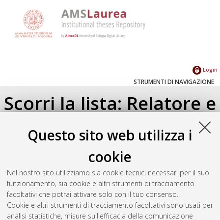
Login
STRUMENTI DI NAVIGAZIONE
Scorri la lista: Relatore e
Correlatore
Questo sito web utilizza i
Su di un livello
cookie
Seleziona un valore dall'elenco sottostante.
Nel nostro sito utilizziamo sia cookie tecnici necessari per il suo
2023
(1)
funzionamento, sia cookie e altri strumenti di tracciamento
facoltativi che potrai attivare solo con il tuo consenso.
Cookie e altri strumenti di tracciamento facoltativi sono usati per
Atom
analisi statistiche, misure sull'efficacia della comunicazione