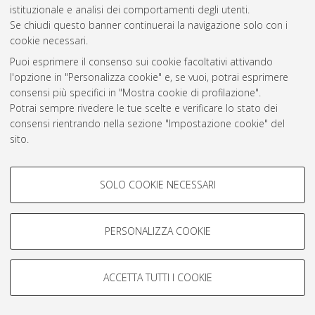
istituzionale e analisi dei comportamenti degli utenti.
Rss 1.0
Se chiudi questo banner continuerai la navigazione solo con i
Rss 2.0
cookie necessari.
Puoi esprimere il consenso sui cookie facoltativi attivando
l'opzione in "Personalizza cookie" e, se vuoi, potrai esprimere
AMS Laurea
consensi più specifici in "Mostra cookie di profilazione".
Servizio implementato e gestito da
AlmaDL
Potrai sempre rivedere le tue scelte e verificare lo stato dei
Impostazioni Cookie
consensi rientrando nella sezione "Impostazione cookie" del
Informativa sulla privacy
sito.
Condizioni d’uso del sito
Per maggiori informazioni
consulta la nostra Cookie policy
.
COOKIE DI PROFILAZIONE -
SOLO COOKIE NECESSARI
FACOLTATIVI
Si tratta di cookie utilizzati per analizzare le caratteristiche della
navigazione degli utenti, creare profili in base al loro comportamento
PERSONALIZZA COOKIE
© ALMA MATER STUDIORUM - Università di Bologna, 2007-2026.
sul sito, per analisi di marketing.
Mostra cookie di profilazione
ACCETTA TUTTI I COOKIE
Google/Youtube Video
COOKIE TECNICI - NECESSARI
Facebook