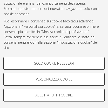
istituzionale e analisi dei comportamenti degli utenti.
Rss 1.0
Se chiudi questo banner continuerai la navigazione solo con i
Rss 2.0
cookie necessari.
Puoi esprimere il consenso sui cookie facoltativi attivando
l'opzione in "Personalizza cookie" e, se vuoi, potrai esprimere
AMS Laurea
consensi più specifici in "Mostra cookie di profilazione".
Servizio implementato e gestito da
AlmaDL
Potrai sempre rivedere le tue scelte e verificare lo stato dei
Impostazioni Cookie
consensi rientrando nella sezione "Impostazione cookie" del
Informativa sulla privacy
sito.
Condizioni d’uso del sito
Per maggiori informazioni
consulta la nostra Cookie policy
.
COOKIE DI PROFILAZIONE -
SOLO COOKIE NECESSARI
FACOLTATIVI
Si tratta di cookie utilizzati per analizzare le caratteristiche della
navigazione degli utenti, creare profili in base al loro comportamento
PERSONALIZZA COOKIE
© ALMA MATER STUDIORUM - Università di Bologna, 2007-2026.
sul sito, per analisi di marketing.
Mostra cookie di profilazione
ACCETTA TUTTI I COOKIE
Google/Youtube Video
COOKIE TECNICI - NECESSARI
Facebook