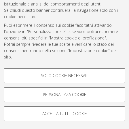
istituzionale e analisi dei comportamenti degli utenti.
Rss 1.0
Se chiudi questo banner continuerai la navigazione solo con i
Rss 2.0
cookie necessari.
Puoi esprimere il consenso sui cookie facoltativi attivando
l'opzione in "Personalizza cookie" e, se vuoi, potrai esprimere
AMS Laurea
consensi più specifici in "Mostra cookie di profilazione".
Servizio implementato e gestito da
AlmaDL
Potrai sempre rivedere le tue scelte e verificare lo stato dei
Impostazioni Cookie
consensi rientrando nella sezione "Impostazione cookie" del
Informativa sulla privacy
sito.
Condizioni d’uso del sito
Per maggiori informazioni
consulta la nostra Cookie policy
.
COOKIE DI PROFILAZIONE -
SOLO COOKIE NECESSARI
FACOLTATIVI
Si tratta di cookie utilizzati per analizzare le caratteristiche della
navigazione degli utenti, creare profili in base al loro comportamento
PERSONALIZZA COOKIE
© ALMA MATER STUDIORUM - Università di Bologna, 2007-2026.
sul sito, per analisi di marketing.
Mostra cookie di profilazione
ACCETTA TUTTI I COOKIE
Google/Youtube Video
COOKIE TECNICI - NECESSARI
Facebook