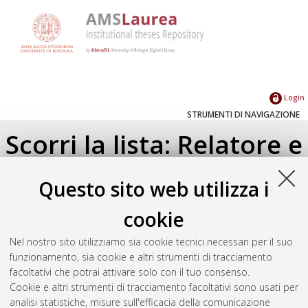
Login
STRUMENTI DI NAVIGAZIONE
Scorri la lista: Relatore e
Correlatore
Questo sito web utilizza i
Su di un livello
cookie
Seleziona un valore dall'elenco sottostante.
Nel nostro sito utilizziamo sia cookie tecnici necessari per il suo
2024
(1)
funzionamento, sia cookie e altri strumenti di tracciamento
facoltativi che potrai attivare solo con il tuo consenso.
Cookie e altri strumenti di tracciamento facoltativi sono usati per
Atom
analisi statistiche, misure sull'efficacia della comunicazione