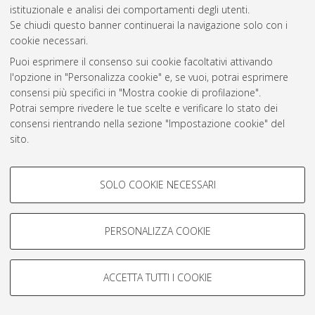
istituzionale e analisi dei comportamenti degli utenti.
Rss 1.0
Se chiudi questo banner continuerai la navigazione solo con i
Rss 2.0
cookie necessari.
Puoi esprimere il consenso sui cookie facoltativi attivando
l'opzione in "Personalizza cookie" e, se vuoi, potrai esprimere
AMS Laurea
consensi più specifici in "Mostra cookie di profilazione".
Servizio implementato e gestito da
AlmaDL
Potrai sempre rivedere le tue scelte e verificare lo stato dei
Impostazioni Cookie
consensi rientrando nella sezione "Impostazione cookie" del
Informativa sulla privacy
sito.
Condizioni d’uso del sito
Per maggiori informazioni
consulta la nostra Cookie policy
.
COOKIE DI PROFILAZIONE -
SOLO COOKIE NECESSARI
FACOLTATIVI
Si tratta di cookie utilizzati per analizzare le caratteristiche della
navigazione degli utenti, creare profili in base al loro comportamento
PERSONALIZZA COOKIE
© ALMA MATER STUDIORUM - Università di Bologna, 2007-2026.
sul sito, per analisi di marketing.
Mostra cookie di profilazione
ACCETTA TUTTI I COOKIE
Google/Youtube Video
COOKIE TECNICI - NECESSARI
Facebook