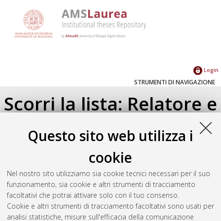
Login
STRUMENTI DI NAVIGAZIONE
Scorri la lista: Relatore e
Correlatore
Questo sito web utilizza i
Su di un livello
cookie
Seleziona un valore dall'elenco sottostante.
Nel nostro sito utilizziamo sia cookie tecnici necessari per il suo
2025
(1)
funzionamento, sia cookie e altri strumenti di tracciamento
facoltativi che potrai attivare solo con il tuo consenso.
Cookie e altri strumenti di tracciamento facoltativi sono usati per
Atom
analisi statistiche, misure sull'efficacia della comunicazione