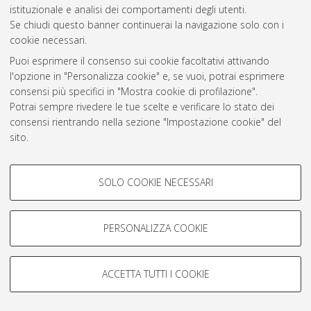
istituzionale e analisi dei comportamenti degli utenti.
Rss 1.0
Se chiudi questo banner continuerai la navigazione solo con i
Rss 2.0
cookie necessari.
Puoi esprimere il consenso sui cookie facoltativi attivando
l'opzione in "Personalizza cookie" e, se vuoi, potrai esprimere
AMS Laurea
consensi più specifici in "Mostra cookie di profilazione".
Servizio implementato e gestito da
AlmaDL
Potrai sempre rivedere le tue scelte e verificare lo stato dei
Impostazioni Cookie
consensi rientrando nella sezione "Impostazione cookie" del
Informativa sulla privacy
sito.
Condizioni d’uso del sito
Per maggiori informazioni
consulta la nostra Cookie policy
.
COOKIE DI PROFILAZIONE -
SOLO COOKIE NECESSARI
FACOLTATIVI
Si tratta di cookie utilizzati per analizzare le caratteristiche della
navigazione degli utenti, creare profili in base al loro comportamento
PERSONALIZZA COOKIE
© ALMA MATER STUDIORUM - Università di Bologna, 2007-2026.
sul sito, per analisi di marketing.
Mostra cookie di profilazione
ACCETTA TUTTI I COOKIE
Google/Youtube Video
COOKIE TECNICI - NECESSARI
Facebook