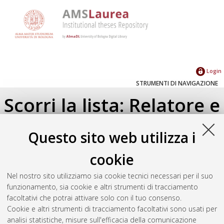
Login
STRUMENTI DI NAVIGAZIONE
Scorri la lista: Relatore e
Correlatore
Questo sito web utilizza i
Su di un livello
cookie
Seleziona un valore dall'elenco sottostante.
Nel nostro sito utilizziamo sia cookie tecnici necessari per il suo
2021
(1)
funzionamento, sia cookie e altri strumenti di tracciamento
facoltativi che potrai attivare solo con il tuo consenso.
Cookie e altri strumenti di tracciamento facoltativi sono usati per
Atom
analisi statistiche, misure sull'efficacia della comunicazione