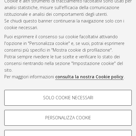
2019
(1)
Cookie e altri strumenti di tracciamento facoltativi sono usati per
2018
(2)
analisi statistiche, misure sull'efficacia della comunicazione
2017
(1)
istituzionale e analisi dei comportamenti degli utenti.
Se chiudi questo banner continuerai la navigazione solo con i
cookie necessari.
Atom
Puoi esprimere il consenso sui cookie facoltativi attivando
l'opzione in "Personalizza cookie" e, se vuoi, potrai esprimere
Rss 1.0
consensi più specifici in "Mostra cookie di profilazione".
Potrai sempre rivedere le tue scelte e verificare lo stato dei
Rss 2.0
consensi rientrando nella sezione "Impostazione cookie" del
sito.
AMS Laurea
Per maggiori informazioni
consulta la nostra Cookie policy
.
Servizio implementato e gestito da
AlmaDL
Impostazioni Cookie
COOKIE DI PROFILAZIONE -
SOLO COOKIE NECESSARI
Informativa sulla privacy
FACOLTATIVI
Condizioni d’uso del sito
Si tratta di cookie utilizzati per analizzare le caratteristiche della
navigazione degli utenti, creare profili in base al loro comportamento
PERSONALIZZA COOKIE
sul sito, per analisi di marketing.
Mostra cookie di profilazione