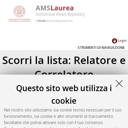
Login
STRUMENTI DI NAVIGAZIONE
Scorri la lista: Relatore e
Correlatore
Questo sito web utilizza i
Su di un livello
Seleziona un valore dall'elenco sottostante.
cookie
2024
(1)
2023
(2)
Nel nostro sito utilizziamo sia cookie tecnici necessari per il suo
2021
(2)
funzionamento, sia cookie e altri strumenti di tracciamento
2020
(1)
facoltativi che potrai attivare solo con il tuo consenso.