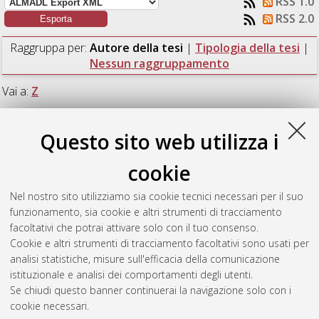
RSS 1.0
RSS 2.0
Raggruppa per:
Autore della tesi
|
Tipologia della tesi
|
Nessun raggruppamento
Vai a:
Z
Numero di documenti:
1
.
Questo sito web utilizza i
Z
cookie
Nel nostro sito utilizziamo sia cookie tecnici necessari per il suo
Zangarelli, Riccardo
(2023)
Dynamic zoom simulations in
funzionamento, sia cookie e altri strumenti di tracciamento
AREPO.
[Laurea magistrale], Università di Bologna, Corso di
facoltativi che potrai attivare solo con il tuo consenso.
Studio in
Astrofisica e cosmologia [LM-DM270]
Cookie e altri strumenti di tracciamento facoltativi sono usati per
analisi statistiche, misure sull'efficacia della comunicazione
Questa lista e' stata generata il
Sun Aug 9 05:13:32 2026
istituzionale e analisi dei comportamenti degli utenti.
CEST
.
Se chiudi questo banner continuerai la navigazione solo con i
cookie necessari.