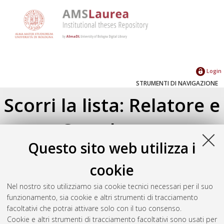
Login
STRUMENTI DI NAVIGAZIONE
Scorri la lista: Relatore e
Correlatore
Questo sito web utilizza i
Su di un livello
Seleziona un valore dall'elenco sottostante.
cookie
2026
(1)
Nel nostro sito utilizziamo sia cookie tecnici necessari per il suo
2023
(1)
funzionamento, sia cookie e altri strumenti di tracciamento
2021
(1)
facoltativi che potrai attivare solo con il tuo consenso.
2020
(1)
Cookie e altri strumenti di tracciamento facoltativi sono usati per