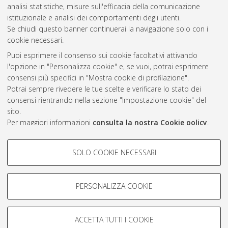
2016
(2)
analisi statistiche, misure sull'efficacia della comunicazione
2014
(1)
istituzionale e analisi dei comportamenti degli utenti.
Se chiudi questo banner continuerai la navigazione solo con i
cookie necessari.
Atom
Puoi esprimere il consenso sui cookie facoltativi attivando
l'opzione in "Personalizza cookie" e, se vuoi, potrai esprimere
Rss 1.0
consensi più specifici in "Mostra cookie di profilazione".
Rss 2.0
Potrai sempre rivedere le tue scelte e verificare lo stato dei
consensi rientrando nella sezione "Impostazione cookie" del
sito.
AMS Laurea
Per maggiori informazioni
consulta la nostra Cookie policy
.
Servizio implementato e gestito da
AlmaDL
Impostazioni Cookie
COOKIE DI PROFILAZIONE -
SOLO COOKIE NECESSARI
Informativa sulla privacy
FACOLTATIVI
Condizioni d’uso del sito
Si tratta di cookie utilizzati per analizzare le caratteristiche della
navigazione degli utenti, creare profili in base al loro comportamento
PERSONALIZZA COOKIE
sul sito, per analisi di marketing.
Mostra cookie di profilazione
ACCETTA TUTTI I COOKIE
Google/Youtube Video