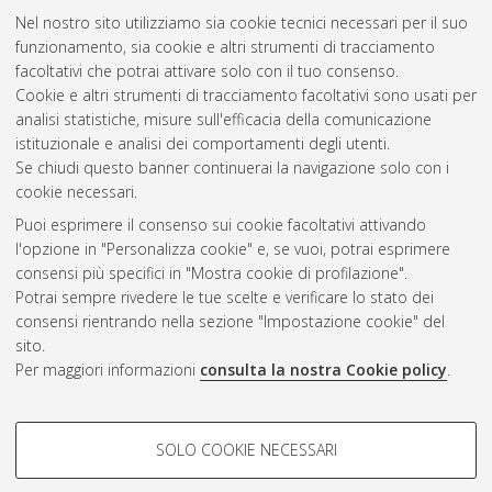
2021
(1)
Nel nostro sito utilizziamo sia cookie tecnici necessari per il suo
2020
(2)
funzionamento, sia cookie e altri strumenti di tracciamento
2019
(2)
facoltativi che potrai attivare solo con il tuo consenso.
2018
(2)
Cookie e altri strumenti di tracciamento facoltativi sono usati per
2017
(1)
analisi statistiche, misure sull'efficacia della comunicazione
2012
(3)
istituzionale e analisi dei comportamenti degli utenti.
2010
(1)
Se chiudi questo banner continuerai la navigazione solo con i
cookie necessari.
Puoi esprimere il consenso sui cookie facoltativi attivando
Atom
l'opzione in "Personalizza cookie" e, se vuoi, potrai esprimere
Rss 1.0
consensi più specifici in "Mostra cookie di profilazione".
Potrai sempre rivedere le tue scelte e verificare lo stato dei
Rss 2.0
consensi rientrando nella sezione "Impostazione cookie" del
sito.
Per maggiori informazioni
consulta la nostra Cookie policy
.
AMS Laurea
Servizio implementato e gestito da
AlmaDL
Impostazioni Cookie
COOKIE DI PROFILAZIONE -
SOLO COOKIE NECESSARI
Informativa sulla privacy
FACOLTATIVI
Condizioni d’uso del sito