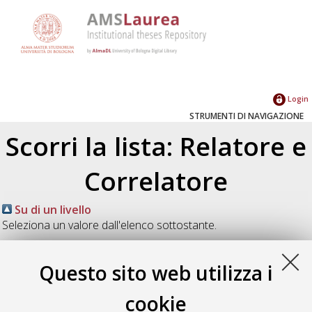
Login
STRUMENTI DI NAVIGAZIONE
Scorri la lista: Relatore e
Correlatore
Su di un livello
Seleziona un valore dall'elenco sottostante.
2025
(3)
2024
(5)
Questo sito web utilizza i
2023
(8)
2022
(1)
cookie