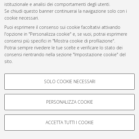
istituzionale e analisi dei comportamenti degli utenti.
Rss 1.0
Se chiudi questo banner continuerai la navigazione solo con i
Rss 2.0
cookie necessari.
Puoi esprimere il consenso sui cookie facoltativi attivando
l'opzione in "Personalizza cookie" e, se vuoi, potrai esprimere
AMS Laurea
consensi più specifici in "Mostra cookie di profilazione".
Servizio implementato e gestito da
AlmaDL
Potrai sempre rivedere le tue scelte e verificare lo stato dei
Impostazioni Cookie
consensi rientrando nella sezione "Impostazione cookie" del
Informativa sulla privacy
sito.
Condizioni d’uso del sito
Per maggiori informazioni
consulta la nostra Cookie policy
.
COOKIE DI PROFILAZIONE -
SOLO COOKIE NECESSARI
FACOLTATIVI
Si tratta di cookie utilizzati per analizzare le caratteristiche della
navigazione degli utenti, creare profili in base al loro comportamento
PERSONALIZZA COOKIE
© ALMA MATER STUDIORUM - Università di Bologna, 2007-2026.
sul sito, per analisi di marketing.
Mostra cookie di profilazione
ACCETTA TUTTI I COOKIE
Google/Youtube Video
COOKIE TECNICI - NECESSARI
Facebook