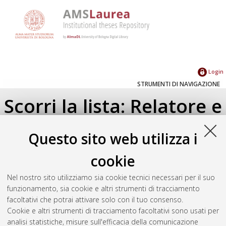
Login
STRUMENTI DI NAVIGAZIONE
Scorri la lista: Relatore e
Correlatore
Questo sito web utilizza i
Su di un livello
cookie
Seleziona un valore dall'elenco sottostante.
Nel nostro sito utilizziamo sia cookie tecnici necessari per il suo
2018
(1)
funzionamento, sia cookie e altri strumenti di tracciamento
facoltativi che potrai attivare solo con il tuo consenso.
Cookie e altri strumenti di tracciamento facoltativi sono usati per
Atom
analisi statistiche, misure sull'efficacia della comunicazione