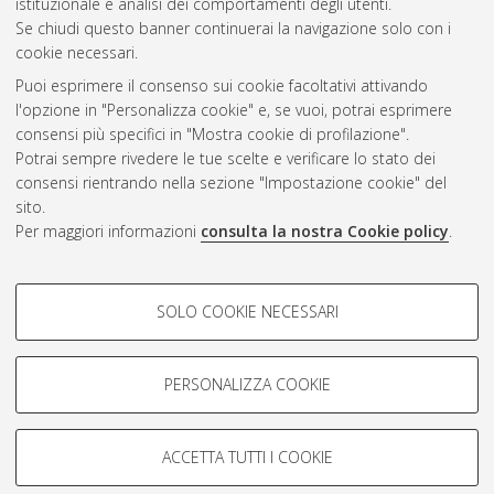
istituzionale e analisi dei comportamenti degli utenti.
CEST
.
Se chiudi questo banner continuerai la navigazione solo con i
cookie necessari.
Puoi esprimere il consenso sui cookie facoltativi attivando
Atom
l'opzione in "Personalizza cookie" e, se vuoi, potrai esprimere
Rss 1.0
consensi più specifici in "Mostra cookie di profilazione".
Potrai sempre rivedere le tue scelte e verificare lo stato dei
Rss 2.0
consensi rientrando nella sezione "Impostazione cookie" del
sito.
Per maggiori informazioni
consulta la nostra Cookie policy
.
AMS Laurea
Servizio implementato e gestito da
AlmaDL
Impostazioni Cookie
COOKIE DI PROFILAZIONE -
SOLO COOKIE NECESSARI
Informativa sulla privacy
FACOLTATIVI
Condizioni d’uso del sito
Si tratta di cookie utilizzati per analizzare le caratteristiche della
navigazione degli utenti, creare profili in base al loro comportamento
PERSONALIZZA COOKIE
sul sito, per analisi di marketing.
Mostra cookie di profilazione
ACCETTA TUTTI I COOKIE
Google/Youtube Video
© ALMA MATER STUDIORUM - Università di Bologna, 2007-2026.
COOKIE TECNICI - NECESSARI