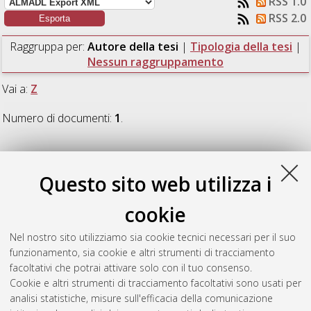
RSS 1.0
RSS 2.0
Raggruppa per:
Autore della tesi
|
Tipologia della tesi
|
Nessun raggruppamento
Vai a:
Z
Numero di documenti:
1
.
Z
Questo sito web utilizza i
Zuccaro Destefani, Ilaria
(2020)
Reproductive output of the
cookie
solitary zooxanthellate coral Balanophyllia europaea
(Scleractinia, Dendrophylliidae) along a natural pH gradient at
Nel nostro sito utilizziamo sia cookie tecnici necessari per il suo
Panarea Island.
[Laurea magistrale], Università di Bologna,
funzionamento, sia cookie e altri strumenti di tracciamento
Corso di Studio in
Biologia marina [LM-DM270] - Ravenna
,
facoltativi che potrai attivare solo con il tuo consenso.
Documento ad accesso riservato.
Cookie e altri strumenti di tracciamento facoltativi sono usati per
analisi statistiche, misure sull'efficacia della comunicazione
Questa lista e' stata generata il
Thu Aug 6 10:41:04 2026