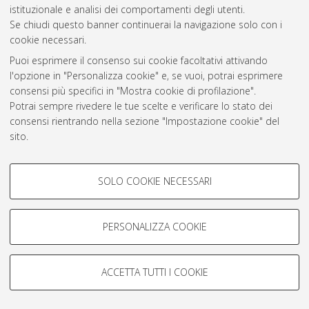
istituzionale e analisi dei comportamenti degli utenti.
Se chiudi questo banner continuerai la navigazione solo con i
Atom
cookie necessari.
Rss 1.0
Puoi esprimere il consenso sui cookie facoltativi attivando
l'opzione in "Personalizza cookie" e, se vuoi, potrai esprimere
Rss 2.0
consensi più specifici in "Mostra cookie di profilazione".
Potrai sempre rivedere le tue scelte e verificare lo stato dei
consensi rientrando nella sezione "Impostazione cookie" del
AMS Laurea
sito.
Servizio implementato e gestito da
AlmaDL
Per maggiori informazioni
consulta la nostra Cookie policy
.
Impostazioni Cookie
COOKIE DI PROFILAZIONE -
Informativa sulla privacy
SOLO COOKIE NECESSARI
FACOLTATIVI
Condizioni d’uso del sito
Si tratta di cookie utilizzati per analizzare le caratteristiche della
navigazione degli utenti, creare profili in base al loro comportamento
PERSONALIZZA COOKIE
sul sito, per analisi di marketing.
Mostra cookie di profilazione
ACCETTA TUTTI I COOKIE
© ALMA MATER STUDIORUM - Università di Bologna, 2007-2026.
Google/Youtube Video
COOKIE TECNICI - NECESSARI
Facebook