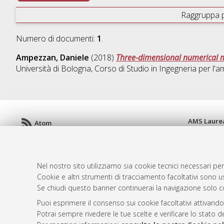
Raggruppa 
Numero di documenti:
1
.
Ampezzan, Daniele
(2018)
Three-dimensional numerical mod
Università di Bologna, Corso di Studio in
Ingegneria per l'a
AMS Laure
Atom
Servizio i
Rss 1.0
Impostazio
Rss 2.0
Informativa
Nel nostro sito utilizziamo sia cookie tecnici necessari per
Condizioni 
Cookie e altri strumenti di tracciamento facoltativi sono us
Se chiudi questo banner continuerai la navigazione solo c
Puoi esprimere il consenso sui cookie facoltativi attivando
© ALMA MATER STUDIORUM - Università d
Potrai sempre rivedere le tue scelte e verificare lo stato 