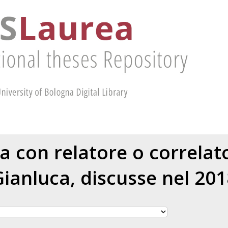
ea con relatore o correla
Gianluca
, discusse nel 20