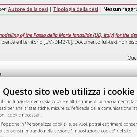
per:
Autore della tesi
|
Tipologia della tesi
|
Nessun ragg
elling of the Passo della Morte landslide (UD, Italy) for the de
mbiente e il territorio [LM-DM270]
, Documento full-text non disp
Ques
a
mplementato e gestito da
AlmaDL
Questo sito web utilizza i cookie
ni Cookie
 sulla privacy
 il suo funzionamento, sia cookie e altri strumenti di tracciamento faco
d’uso del sito
ati per analisi statistiche, misure sull'efficacia della comunicazione is
on i cookie necessari.
 l'opzione in "Personalizza cookie" e, se vuoi, potrai esprimere consens
i Bologna, 2007-2026.
dei consensi rientrando nella sezione "Impostazione cookie" del sito.