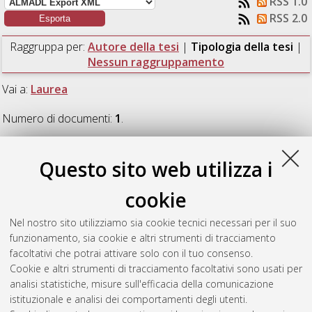
RSS 1.0
RSS 2.0
Raggruppa per:
Autore della tesi
|
Tipologia della tesi
|
Nessun raggruppamento
Vai a:
Laurea
Numero di documenti:
1
.
Laurea
Questo sito web utilizza i
cookie
Campus, Martin
(2024)
Pane, alimentazione e società. Usi,
percezioni e consumo negli ultimi 50 anni in Italia.
[Laurea],
Nel nostro sito utilizziamo sia cookie tecnici necessari per il suo
Università di Bologna, Corso di Studio in
Scienze e cultura
funzionamento, sia cookie e altri strumenti di tracciamento
della gastronomia [L-DM270] - Cesena
, Documento full-text
facoltativi che potrai attivare solo con il tuo consenso.
non disponibile
Cookie e altri strumenti di tracciamento facoltativi sono usati per
analisi statistiche, misure sull'efficacia della comunicazione
Questa lista e' stata generata il
Sun Aug 9 01:04:20 2026
istituzionale e analisi dei comportamenti degli utenti.
CEST
.