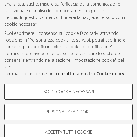
2017
(1)
analisi statistiche, misure sull'efficacia della comunicazione
2016
(1)
istituzionale e analisi dei comportamenti degli utenti.
Se chiudi questo banner continuerai la navigazione solo con i
cookie necessari.
Atom
Puoi esprimere il consenso sui cookie facoltativi attivando
l'opzione in "Personalizza cookie" e, se vuoi, potrai esprimere
Rss 1.0
consensi più specifici in "Mostra cookie di profilazione".
Rss 2.0
Potrai sempre rivedere le tue scelte e verificare lo stato dei
consensi rientrando nella sezione "Impostazione cookie" del
sito.
AMS Laurea
Per maggiori informazioni
consulta la nostra Cookie policy
.
Servizio implementato e gestito da
AlmaDL
Impostazioni Cookie
COOKIE DI PROFILAZIONE -
SOLO COOKIE NECESSARI
Informativa sulla privacy
FACOLTATIVI
Condizioni d’uso del sito
Si tratta di cookie utilizzati per analizzare le caratteristiche della
navigazione degli utenti, creare profili in base al loro comportamento
PERSONALIZZA COOKIE
sul sito, per analisi di marketing.
Mostra cookie di profilazione
ACCETTA TUTTI I COOKIE
Google/Youtube Video