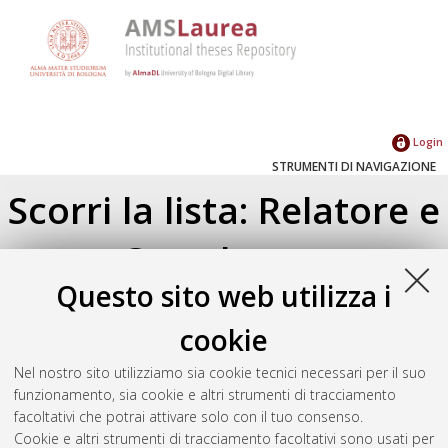
Login
STRUMENTI DI NAVIGAZIONE
Scorri la lista: Relatore e
Correlatore
Questo sito web utilizza i
Su di un livello
Seleziona un valore dall'elenco sottostante.
cookie
2022
(2)
Nel nostro sito utilizziamo sia cookie tecnici necessari per il suo
2021
(1)
funzionamento, sia cookie e altri strumenti di tracciamento
2019
(2)
facoltativi che potrai attivare solo con il tuo consenso.
2018
(1)
Cookie e altri strumenti di tracciamento facoltativi sono usati per