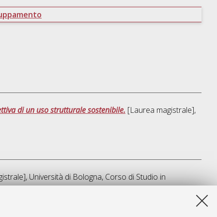
ruppamento
va di un uso strutturale sostenibile.
[Laurea magistrale],
strale], Università di Bologna, Corso di Studio in
lista e' stata generata il
Mon Aug 10 08:47:54 2026 CEST
.