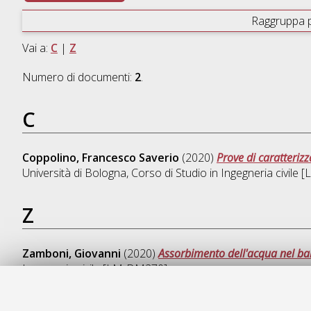
Raggruppa 
Vai a:
C
|
Z
Numero di documenti:
2
.
C
Coppolino, Francesco Saverio
(2020)
Prove di caratteriz
Università di Bologna, Corso di Studio in
Ingegneria civile
Z
Zamboni, Giovanni
(2020)
Assorbimento dell'acqua nel ba
Ingegneria civile [LM-DM270]