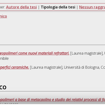
per:
Autore della tesi
|
Tipologia della tesi
|
Nessun ragg
unico
eopolimeri come nuovi materiali refrattari.
[Laurea magistrale], 
nibile
uperfici ceramiche.
[Laurea magistrale], Università di Bologna, Co
ico
polimeri a base di metacaolino e studio dei relativi processi di 
 [TU-DM509]