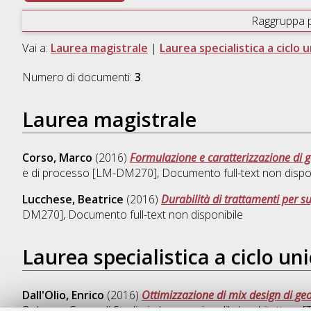
Raggruppa 
Vai a:
Laurea magistrale
|
Laurea specialistica a ciclo 
Numero di documenti:
3
.
Laurea magistrale
Corso, Marco
(2016)
Formulazione e caratterizzazione di g
e di processo [LM-DM270]
, Documento full-text non dispo
Lucchese, Beatrice
(2016)
Durabilità di trattamenti per s
DM270]
, Documento full-text non disponibile
Laurea specialistica a ciclo un
Dall'Olio, Enrico
(2016)
Ottimizzazione di mix design di geo
Bologna, Corso di Studio in
Ingegneria edile/ architettura