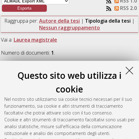
RSS 1.0
RSS 2.0
Raggruppa per:
Autore della tesi
|
Tipologia della tesi
|
Nessun raggruppamento
Vai a:
Laurea magistrale
Numero di documenti:
1
.
Laurea magistrale
Questo sito web utilizza i
cookie
De Gregorio, Davide
(2023)
Development and
implementation of an IMU-based protocol to validate a motion-
Nel nostro sito utilizziamo sia cookie tecnici necessari per il suo
activated EMS for the knee joint.
[Laurea magistrale], Università
funzionamento, sia cookie e altri strumenti di tracciamento
di Bologna, Corso di Studio in
Biomedical engineering [LM-
facoltativi che potrai attivare solo con il tuo consenso.
DM270] - Cesena
, Documento full-text non disponibile
Cookie e altri strumenti di tracciamento facoltativi sono usati per
analisi statistiche, misure sull'efficacia della comunicazione
Questa lista e' stata generata il
Sun Aug 9 17:29:01 2026
istituzionale e analisi dei comportamenti degli utenti.
CEST
.