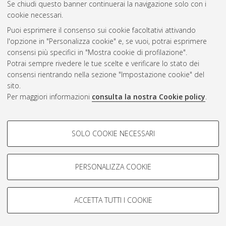
CEST
.
Se chiudi questo banner continuerai la navigazione solo con i
cookie necessari.
Puoi esprimere il consenso sui cookie facoltativi attivando
Atom
l'opzione in "Personalizza cookie" e, se vuoi, potrai esprimere
Rss 1.0
consensi più specifici in "Mostra cookie di profilazione".
Potrai sempre rivedere le tue scelte e verificare lo stato dei
Rss 2.0
consensi rientrando nella sezione "Impostazione cookie" del
sito.
Per maggiori informazioni
consulta la nostra Cookie policy
.
AMS Laurea
Servizio implementato e gestito da
AlmaDL
Impostazioni Cookie
COOKIE DI PROFILAZIONE -
SOLO COOKIE NECESSARI
Informativa sulla privacy
FACOLTATIVI
Condizioni d’uso del sito
Si tratta di cookie utilizzati per analizzare le caratteristiche della
navigazione degli utenti, creare profili in base al loro comportamento
PERSONALIZZA COOKIE
sul sito, per analisi di marketing.
Mostra cookie di profilazione
ACCETTA TUTTI I COOKIE
Google/Youtube Video
© ALMA MATER STUDIORUM - Università di Bologna, 2007-2026.
COOKIE TECNICI - NECESSARI
Facebook