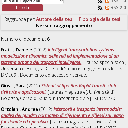
RSS 1.0
RSS 2.0
Raggruppa per:
Autore della tesi
|
Tipologia della tesi
|
Nessun raggruppamento
Numero di documenti:
6
.
Fratti, Daniele
(2012)
Intelligent transportation systems:
modellazione dinamica delle reti ed implementazione di un
sistema urbano dei trasporti intelligente.
[Laurea specialistica],
Università di Bologna, Corso di Studio in
Ingegneria civile [LS-
DM509]
, Documento ad accesso riservato.
Giusti, Sara
(2012)
Sistemi di tipo Bus Rapid Transit: stato
dell'arte e applicazioni.
[Laurea magistrale], Università di
Bologna, Corso di Studio in
Ingegneria civile [LM-DM270]
Ortolani, Andrea
(2012)
Interporti e trasporto intermodale:
analisi del quadro normativo di riferimento e riflessi sul piano
funzionale ed operativo.
[Laurea magistrale], Università di
Bologna, Corso di Studio in
Ingegneria civile [LM-DM270]