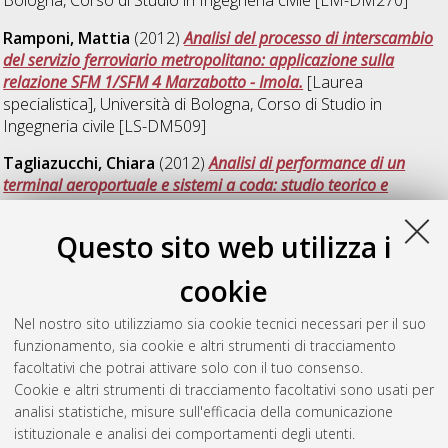
Ramponi, Mattia
(2012)
Analisi del processo di interscambio
del servizio ferroviario metropolitano: applicazione sulla
relazione SFM 1/SFM 4 Marzabotto - Imola.
[Laurea
specialistica], Università di Bologna, Corso di Studio in
Ingegneria civile [LS-DM509]
Tagliazucchi, Chiara
(2012)
Analisi di performance di un
terminal aeroportuale e sistemi a coda: studio teorico e
applicazione numerica per la mobilità land-side dell'aeroporto
`G.Marconi' di Bologna.
[Laurea specialistica], Università di
Questo sito web utilizza i
Bologna, Corso di Studio in
Ingegneria civile [LS-DM509]
,
Documento ad accesso riservato.
cookie
Valsecchi, Emanuele
(2012)
Analisi di modelli teorico-empirici
Nel nostro sito utilizziamo sia cookie tecnici necessari per il suo
di capacità per le intersezioni a rotatoria.
[Laurea
funzionamento, sia cookie e altri strumenti di tracciamento
specialistica], Università di Bologna, Corso di Studio in
facoltativi che potrai attivare solo con il tuo consenso.
Ingegneria civile [LS-DM509]
Cookie e altri strumenti di tracciamento facoltativi sono usati per
analisi statistiche, misure sull'efficacia della comunicazione
Questa lista e' stata generata il
Mon Aug 10 09:50:52 2026
istituzionale e analisi dei comportamenti degli utenti.