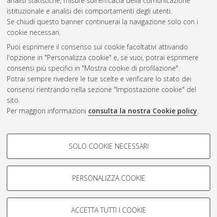
analisi statistiche, misure sull'efficacia della comunicazione
Questa lista e' stata generata il
Thu Aug 6 17:44:37 2026
istituzionale e analisi dei comportamenti degli utenti.
CEST
.
Se chiudi questo banner continuerai la navigazione solo con i
cookie necessari.
Puoi esprimere il consenso sui cookie facoltativi attivando
Atom
l'opzione in "Personalizza cookie" e, se vuoi, potrai esprimere
Rss 1.0
consensi più specifici in "Mostra cookie di profilazione".
Potrai sempre rivedere le tue scelte e verificare lo stato dei
Rss 2.0
consensi rientrando nella sezione "Impostazione cookie" del
sito.
Per maggiori informazioni
consulta la nostra Cookie policy
.
AMS Laurea
Servizio implementato e gestito da
AlmaDL
COOKIE DI PROFILAZIONE -
Impostazioni Cookie
SOLO COOKIE NECESSARI
Informativa sulla privacy
FACOLTATIVI
Condizioni d’uso del sito
Si tratta di cookie utilizzati per analizzare le caratteristiche della
navigazione degli utenti, creare profili in base al loro comportamento
PERSONALIZZA COOKIE
sul sito, per analisi di marketing.
Mostra cookie di profilazione
ACCETTA TUTTI I COOKIE