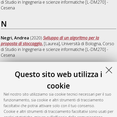
di Studio in
Ingegneria e scienze informatiche [L-DM270] -
Cesena
N
Negri, Andrea
(2020)
Sviluppo di un algoritmo per la
proposta di stoccaggio.
[Laurea], Università di Bologna, Corso
di Studio in
Ingegneria e scienze informatiche [L-DM270] -
Cesena
P
Questo sito web utilizza i
cookie
Pecci, Federica
(2020)
Progetto e sviluppo di un algoritmo per
il nesting di forme rettangolari per il taglio del legno.
[Laurea
Nel nostro sito utilizziamo sia cookie tecnici necessari per il suo
magistrale], Università di Bologna, Corso di Studio in
funzionamento, sia cookie e altri strumenti di tracciamento
Ingegneria e scienze informatiche [LM-DM270] - Cesena
,
facoltativi che potrai attivare solo con il tuo consenso.
Documento full-text non disponibile
Cookie e altri strumenti di tracciamento facoltativi sono usati per