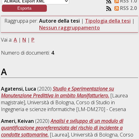
RSS 1.0
RSS 2.0
Raggruppa per:
Autore della tesi
|
Tipologia della tesi
|
Nessun raggruppamento
Vai a:
A
|
N
|
P
Numero di documenti:
4
.
A
Agatensi, Luca
(2020)
Studio e Sperimentazione su
Manutenzione Predittiva in ambito Manifatturiero.
[Laurea
magistrale], Università di Bologna, Corso di Studio in
Ingegneria e scienze informatiche [LM-DM270] - Cesena
Ameri, Keivan
(2020)
Analisi e sviluppo di un modulo di
quantificazione georeferenziata del rischio di incidente a
condotte sottomarine.
[Laurea], Università di Bologna, Corso