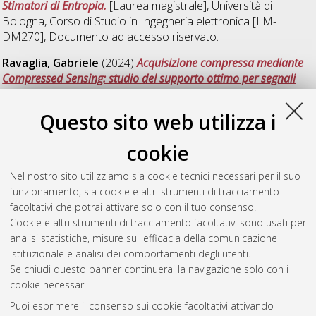
Stimatori di Entropia.
[Laurea magistrale], Università di
Bologna, Corso di Studio in
Ingegneria elettronica [LM-
DM270]
, Documento ad accesso riservato.
Ravaglia, Gabriele
(2024)
Acquisizione compressa mediante
Compressed Sensing: studio del supporto ottimo per segnali
non perfettamente sparsi e dell'impatto sulla individuazione di
istanze anomale.
[Laurea magistrale], Università di Bologna,
Questo sito web utilizza i
Corso di Studio in
Ingegneria elettronica [LM-DM270]
cookie
Sciortino, Alessandro
(2024)
Analisi delle relazioni tra le
tecniche di explainability e le tecniche di pruning nella
Nel nostro sito utilizziamo sia cookie tecnici necessari per il suo
progettazione di reti neurali profonde.
[Laurea magistrale],
funzionamento, sia cookie e altri strumenti di tracciamento
Università di Bologna, Corso di Studio in
Ingegneria elettronica
facoltativi che potrai attivare solo con il tuo consenso.
[LM-DM270]
, Documento ad accesso riservato.
Cookie e altri strumenti di tracciamento facoltativi sono usati per
analisi statistiche, misure sull'efficacia della comunicazione
Questa lista e' stata generata il
Thu Aug 6 17:40:42 2026
istituzionale e analisi dei comportamenti degli utenti.
CEST
.
Se chiudi questo banner continuerai la navigazione solo con i
cookie necessari.
Puoi esprimere il consenso sui cookie facoltativi attivando
Atom