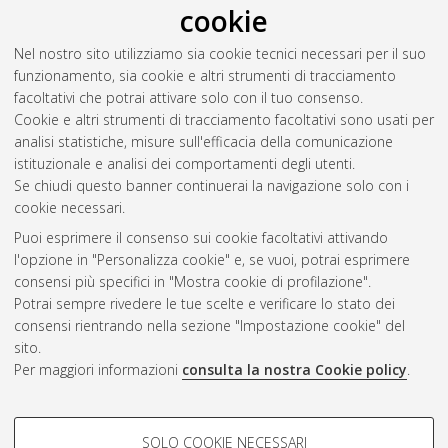
cookie
De Angelis, Giacomo
(2021)
Modeling of a differential
Nel nostro sito utilizziamo sia cookie tecnici necessari per il suo
volumetric system for high pressure gas adsorption.
[Laurea
funzionamento, sia cookie e altri strumenti di tracciamento
magistrale], Università di Bologna, Corso di Studio in
facoltativi che potrai attivare solo con il tuo consenso.
Ingegneria chimica e di processo [LM-DM270]
Cookie e altri strumenti di tracciamento facoltativi sono usati per
analisi statistiche, misure sull'efficacia della comunicazione
Questa lista e' stata generata il
Sat Aug 8 14:56:50 2026
istituzionale e analisi dei comportamenti degli utenti.
CEST
.
Se chiudi questo banner continuerai la navigazione solo con i
cookie necessari.
Puoi esprimere il consenso sui cookie facoltativi attivando
Atom
l'opzione in "Personalizza cookie" e, se vuoi, potrai esprimere
Rss 1.0
consensi più specifici in "Mostra cookie di profilazione".
Potrai sempre rivedere le tue scelte e verificare lo stato dei
Rss 2.0
consensi rientrando nella sezione "Impostazione cookie" del
sito.
Per maggiori informazioni
consulta la nostra Cookie policy
.
AMS Laurea
Servizio implementato e gestito da
AlmaDL
Impostazioni Cookie
COOKIE DI PROFILAZIONE -
SOLO COOKIE NECESSARI
Informativa sulla privacy