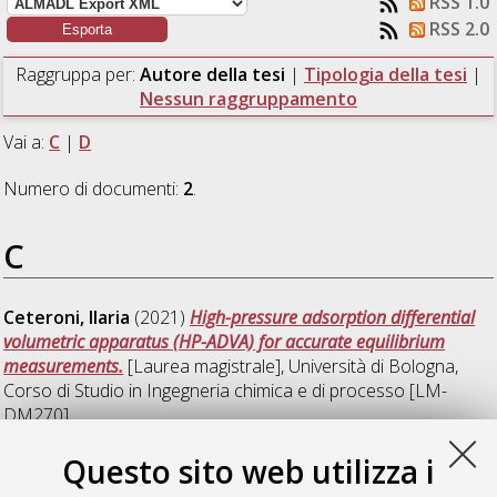
RSS 1.0
RSS 2.0
Raggruppa per:
Autore della tesi
|
Tipologia della tesi
|
Nessun raggruppamento
Vai a:
C
|
D
Numero di documenti:
2
.
C
Ceteroni, Ilaria
(2021)
High-pressure adsorption differential
volumetric apparatus (HP-ADVA) for accurate equilibrium
measurements.
[Laurea magistrale], Università di Bologna,
Corso di Studio in
Ingegneria chimica e di processo [LM-
DM270]
Questo sito web utilizza i
D