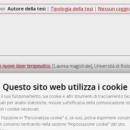
per:
Autore della tesi
|
Tipologia della tesi
|
Nessun ragg
n nuovo laser terapeutico.
[Laurea magistrale], Università di Bol
Questo sito web utilizza i cookie
Ques
 il suo funzionamento, sia cookie e altri strumenti di tracciamento faco
ati per analisi statistiche, misure sull'efficacia della comunicazione is
a
on i cookie necessari.
mplementato e gestito da
AlmaDL
ni Cookie
 l'opzione in "Personalizza cookie" e, se vuoi, potrai esprimere consens
dei consensi rientrando nella sezione "Impostazione cookie" del sito.
 sulla privacy