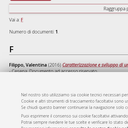
Raggruppa 
Vai a:
F
Numero di documenti:
1
.
F
Filippo, Valentina
(2016)
Caratterizzazione e sviluppo di u
- Cesena
, Documento ad accesso riservato.
Nel nostro sito utilizziamo sia cookie tecnici necessari per
Cookie e altri strumenti di tracciamento facoltativi sono us
AMS Laure
Atom
Se chiudi questo banner continuerai la navigazione solo c
Servizio i
Rss 1.0
Impostazio
Puoi esprimere il consenso sui cookie facoltativi attivando
Rss 2.0
Potrai sempre rivedere le tue scelte e verificare lo stato 
Informativa