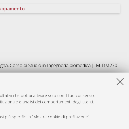
ruppamento
ogna, Corso di Studio in
Ingegneria biomedica [LM-DM270]
ta lista e' stata generata il
Sat Aug 8 08:16:13 2026 CEST
.
ltativi che potrai attivare solo con il tuo consenso.
tituzionale e analisi dei comportamenti degli utenti.
i più specifici in "Mostra cookie di profilazione".