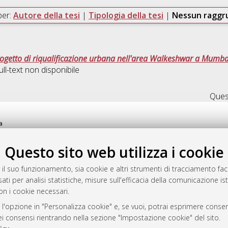
per:
Autore della tesi
|
Tipologia della tesi
|
Nessun ragg
rogetto di riqualificazione urbana nell'area Walkeshwar a Mumba
ll-text non disponibile
Quest
a
mplementato e gestito da
AlmaDL
Questo sito web utilizza i cookie
ni Cookie
 sulla privacy
 il suo funzionamento, sia cookie e altri strumenti di tracciamento faco
d’uso del sito
ati per analisi statistiche, misure sull'efficacia della comunicazione is
on i cookie necessari.
 l'opzione in "Personalizza cookie" e, se vuoi, potrai esprimere consens
i Bologna, 2007-2026.
dei consensi rientrando nella sezione "Impostazione cookie" del sito.