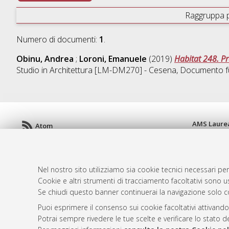
Raggruppa 
Numero di documenti:
1
.
Obinu, Andrea
;
Loroni, Emanuele
(2019)
Habitat 248. P
Studio in
Architettura [LM-DM270] - Cesena
, Documento fu
AMS Laure
Atom
Servizio i
Rss 1.0
Impostazio
Rss 2.0
Informativa
Nel nostro sito utilizziamo sia cookie tecnici necessari per
Condizioni 
Cookie e altri strumenti di tracciamento facoltativi sono us
Se chiudi questo banner continuerai la navigazione solo c
Puoi esprimere il consenso sui cookie facoltativi attivando
© ALMA MATER STUDIORUM - Università d
Potrai sempre rivedere le tue scelte e verificare lo stato 