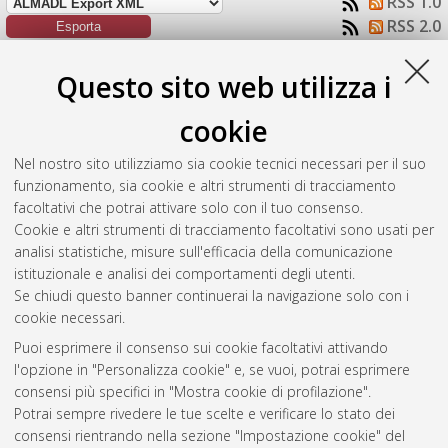
RSS 1.0
RSS 2.0
Raggruppa per:
Autore della tesi
|
Tipologia della tesi
|
Questo sito web utilizza i
Nessun raggruppamento
cookie
Numero di documenti:
1
.
Nel nostro sito utilizziamo sia cookie tecnici necessari per il suo
Damele, Luca
(2022)
Studio degli eventi di muone
funzionamento, sia cookie e altri strumenti di tracciamento
nell'esperimento XENONnT.
[Laurea], Università di Bologna,
facoltativi che potrai attivare solo con il tuo consenso.
Corso di Studio in
Fisica [L-DM270]
Cookie e altri strumenti di tracciamento facoltativi sono usati per
analisi statistiche, misure sull'efficacia della comunicazione
Questa lista e' stata generata il
Thu Aug 6 18:16:51 2026
istituzionale e analisi dei comportamenti degli utenti.
CEST
.
Se chiudi questo banner continuerai la navigazione solo con i
cookie necessari.
Puoi esprimere il consenso sui cookie facoltativi attivando
Atom
l'opzione in "Personalizza cookie" e, se vuoi, potrai esprimere
Rss 1.0
consensi più specifici in "Mostra cookie di profilazione".
Potrai sempre rivedere le tue scelte e verificare lo stato dei
Rss 2.0
consensi rientrando nella sezione "Impostazione cookie" del