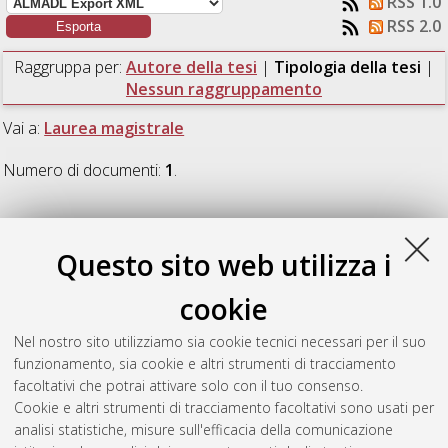
RSS 1.0
RSS 2.0
Raggruppa per:
Autore della tesi
|
Tipologia della tesi
|
Nessun raggruppamento
Vai a:
Laurea magistrale
Numero di documenti:
1
.
Laurea magistrale
Questo sito web utilizza i
Pirondelli, Andrea
(2016)
Production and Electrical
cookie
Characterization of Low Density Polyethylene-based Micro- and
Nano-dielectrics containing Graphene Oxide, Functionalized
Nel nostro sito utilizziamo sia cookie tecnici necessari per il suo
Graphene and Carbon Black additives.
[Laurea magistrale],
funzionamento, sia cookie e altri strumenti di tracciamento
Università di Bologna, Corso di Studio in
Ingegneria energetica
facoltativi che potrai attivare solo con il tuo consenso.
[LM-DM270]
, Documento full-text non disponibile
Cookie e altri strumenti di tracciamento facoltativi sono usati per
analisi statistiche, misure sull'efficacia della comunicazione
Questa lista e' stata generata il
Thu Aug 6 23:02:24 2026