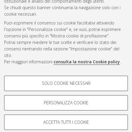
istituzionale e analisi dei comportamenti degli utenti.
CEST
.
Se chiudi questo banner continuerai la navigazione solo con i
cookie necessari.
Puoi esprimere il consenso sui cookie facoltativi attivando
Atom
l'opzione in "Personalizza cookie" e, se vuoi, potrai esprimere
Rss 1.0
consensi più specifici in "Mostra cookie di profilazione".
Potrai sempre rivedere le tue scelte e verificare lo stato dei
Rss 2.0
consensi rientrando nella sezione "Impostazione cookie" del
sito.
Per maggiori informazioni
consulta la nostra Cookie policy
.
AMS Laurea
Servizio implementato e gestito da
AlmaDL
Impostazioni Cookie
COOKIE DI PROFILAZIONE -
SOLO COOKIE NECESSARI
Informativa sulla privacy
FACOLTATIVI
Condizioni d’uso del sito
Si tratta di cookie utilizzati per analizzare le caratteristiche della
navigazione degli utenti, creare profili in base al loro comportamento
PERSONALIZZA COOKIE
sul sito, per analisi di marketing.
Mostra cookie di profilazione
ACCETTA TUTTI I COOKIE
Google/Youtube Video
© ALMA MATER STUDIORUM - Università di Bologna, 2007-2026.
COOKIE TECNICI - NECESSARI