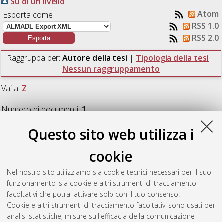
Su di un livello
Atom
Esporta come
RSS 1.0
RSS 2.0
Raggruppa per:
Autore della tesi
|
Tipologia della tesi
|
Nessun raggruppamento
Vai a:
Z
Numero di documenti:
1
.
Questo sito web utilizza i
Z
cookie
Zucchini, Giulia
(2018)
Design and simulation of a hybrid
Nel nostro sito utilizziamo sia cookie tecnici necessari per il suo
controller for rendezvous and docking of a 3-DOF spacecraft.
funzionamento, sia cookie e altri strumenti di tracciamento
[Laurea magistrale], Università di Bologna, Corso di Studio in
facoltativi che potrai attivare solo con il tuo consenso.
Automation engineering / ingegneria dell’automazione [LM-
Cookie e altri strumenti di tracciamento facoltativi sono usati per
DM270]
, Documento full-text non disponibile
analisi statistiche, misure sull'efficacia della comunicazione