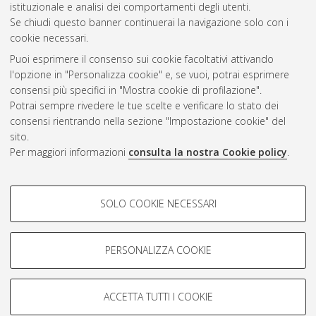
istituzionale e analisi dei comportamenti degli utenti.
Questa lista e' stata generata il
Fri Aug 7 15:35:52 2026 CEST
.
Se chiudi questo banner continuerai la navigazione solo con i
cookie necessari.
Puoi esprimere il consenso sui cookie facoltativi attivando
Atom
l'opzione in "Personalizza cookie" e, se vuoi, potrai esprimere
Rss 1.0
consensi più specifici in "Mostra cookie di profilazione".
Potrai sempre rivedere le tue scelte e verificare lo stato dei
Rss 2.0
consensi rientrando nella sezione "Impostazione cookie" del
sito.
Per maggiori informazioni
consulta la nostra Cookie policy
.
AMS Laurea
Servizio implementato e gestito da
AlmaDL
Impostazioni Cookie
COOKIE DI PROFILAZIONE -
SOLO COOKIE NECESSARI
Informativa sulla privacy
FACOLTATIVI
Condizioni d’uso del sito
Si tratta di cookie utilizzati per analizzare le caratteristiche della
navigazione degli utenti, creare profili in base al loro comportamento
PERSONALIZZA COOKIE
sul sito, per analisi di marketing.
Mostra cookie di profilazione
ACCETTA TUTTI I COOKIE
Google/Youtube Video
© ALMA MATER STUDIORUM - Università di Bologna, 2007-2026.
COOKIE TECNICI - NECESSARI